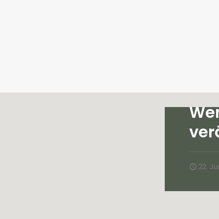
Wen
ver
22. Ju