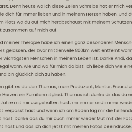
arst. Denn heute wo ich diese Zeilen Schreibe hat er mich ve
de dich für immer lieben und in meinem Herzen haben. Und d
m Platz wo du auf mich herabschaust mit meinem Schutzen
st zusammen auf mich auf.
 meiner Therapie habe ich einen ganz besonderen Mensch
rz gelassen, der zwar mittlerweile 800km weit entfernt wohn
er wichtigsten Menschen in meinem Leben ist. Danke Andi, d
egal wann, wie und wo für mich da bist. Ich liebe dich wie ein
und bin glücklich dich zu haben.
n gibt es da den Thomas, mein Produzent, Mentor, Freund u
Herzen ein Familienmitglied. Thomas ich danke dir das du e
e Jahre mit mir ausgehalten hast, mir immer und immer wied
itt verpasst hast und wenn ich am Boden lag mir die helfen
t hast. Danke das du mir auch immer wieder Mut mit der Fot
 hast und das ich dich jetzt mit meinen Fotos beeindrucke.