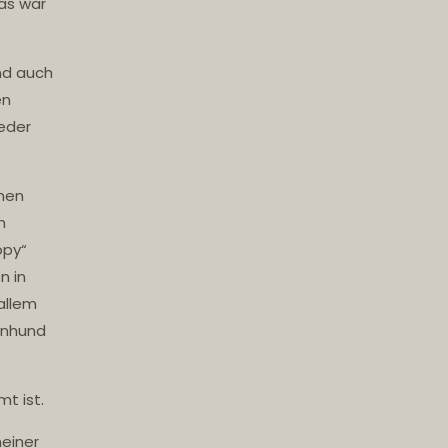
as war
nd auch
en
ieder
hen
m
opy“
n in
allem
enhund
t ist.
einer