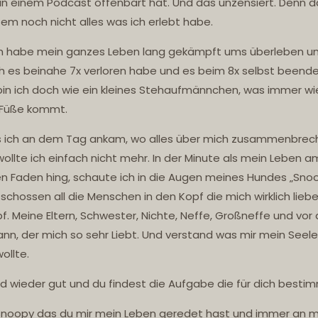
in einem Podcast offenbart hat. Und das unzensiert. Denn d
tem noch nicht alles was ich erlebt habe.
h habe mein ganzes Leben lang gekämpft ums überleben u
h es beinahe 7x verloren habe und es beim 8x selbst beend
 bin ich doch wie ein kleines Stehaufmännchen, was immer w
 Füße kommt.
s ich an dem Tag ankam, wo alles über mich zusammenbrec
 wollte ich einfach nicht mehr. In der Minute als mein Leben a
n Faden hing, schaute ich in die Augen meines Hundes „Sno
 schossen all die Menschen in den Kopf die mich wirklich liebe
f. Meine Eltern, Schwester, Nichte, Neffe, Großneffe und vor 
nn, der mich so sehr Liebt. Und verstand was mir mein Seel
ollte.
ird wieder gut und du findest die Aufgabe die für dich bestimm
noopy das du mir mein Leben geredet hast und immer an m