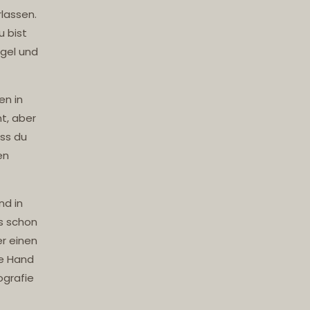
rlassen.
u bist
gel und
en in
t, aber
ass du
en
nd in
s schon
er einen
de Hand
ografie