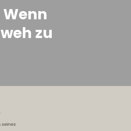
- Wenn
 weh zu
.
 seines