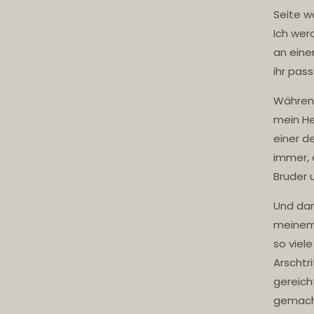
Seite w
Ich wer
an eine
ihr pas
Während
mein He
einer d
immer, 
Bruder 
Und dan
meinem 
so viel
Arschtr
gereich
gemacht