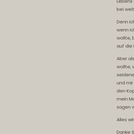
Lebens 
bei wei
Denn ic
wenn ic
wollte,
auf die
Aber al
wollte,
seidene
und mir
den Kop
mein Ma
sagen w
Alles w
Danke S