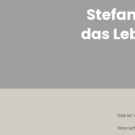
Stefa
das Le
Das ist
Was sch