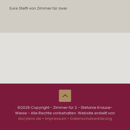
Eure Steffi von Zimmer für zwei
©2026 Copyright - Zimmer für 2 - Stefanie Krause-
Weise - Alle Rechte vorbehalten. Website erstellt von
storylens.de
-
Impressum
-
Datenschutzerklärung