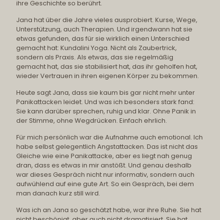
ihre Geschichte so berührt.
Jana hat über die Jahre vieles ausprobiert. Kurse, Wege,
Unterstützung, auch Therapien. Und irgendwann hat sie
etwas gefunden, das für sie wirklich einen Unterschied
gemacht hat: Kundalini Yoga. Nicht als Zaubertrick,
sondern als Praxis. Als etwas, das sie regelmäßig
gemacht hat, das sie stabilisiert hat, das ihr geholfen hat,
wieder Vertrauen in ihren eigenen Körper zu bekommen.
Heute sagt Jana, dass sie kaum bis gar nicht mehr unter
Panikattacken leidet. Und was ich besonders stark fand:
Sie kann darüber sprechen, ruhig und klar. Ohne Panik in
der Stimme, ohne Wegdrücken. Einfach ehrlich.
Für mich persönlich war die Aufnahme auch emotional. Ich
habe selbst gelegentlich Angstattacken. Das ist nicht das
Gleiche wie eine Panikattacke, aber es liegt nah genug
dran, dass es etwas in mir anstößt. Und genau deshalb
war dieses Gespräch nicht nur informativ, sondern auch
aufwühlend auf eine gute Art. So ein Gespräch, bei dem
man danach kurz still wird.
Was ich an Jana so geschätzt habe, war ihre Ruhe. Sie hat
nicht beschönigt, aber auch nicht dramatisiert. Sie hat