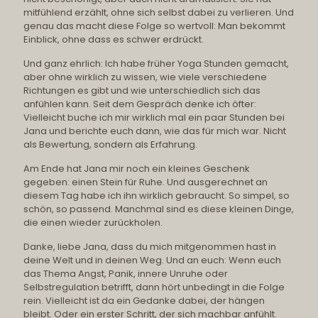
mitfühlend erzählt, ohne sich selbst dabei zu verlieren. Und
genau das macht diese Folge so wertvoll: Man bekommt
Einblick, ohne dass es schwer erdrückt.
Und ganz ehrlich: Ich habe früher Yoga Stunden gemacht,
aber ohne wirklich zu wissen, wie viele verschiedene
Richtungen es gibt und wie unterschiedlich sich das
anfühlen kann. Seit dem Gespräch denke ich öfter:
Vielleicht buche ich mir wirklich mal ein paar Stunden bei
Jana und berichte euch dann, wie das für mich war. Nicht
als Bewertung, sondern als Erfahrung.
Am Ende hat Jana mir noch ein kleines Geschenk
gegeben: einen Stein für Ruhe. Und ausgerechnet an
diesem Tag habe ich ihn wirklich gebraucht. So simpel, so
schön, so passend. Manchmal sind es diese kleinen Dinge,
die einen wieder zurückholen.
Danke, liebe Jana, dass du mich mitgenommen hast in
deine Welt und in deinen Weg. Und an euch: Wenn euch
das Thema Angst, Panik, innere Unruhe oder
Selbstregulation betrifft, dann hört unbedingt in die Folge
rein. Vielleicht ist da ein Gedanke dabei, der hängen
bleibt. Oder ein erster Schritt, der sich machbar anfühlt.