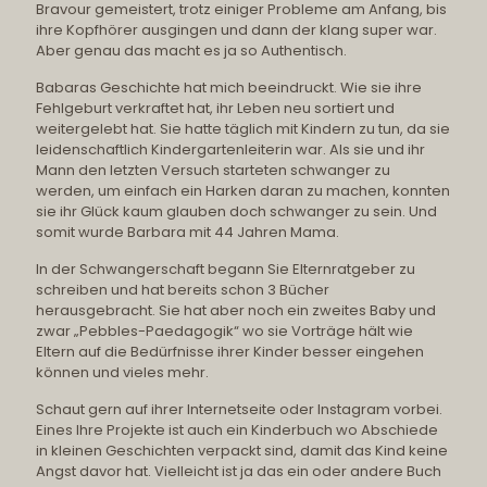
Bravour gemeistert, trotz einiger Probleme am Anfang, bis
ihre Kopfhörer ausgingen und dann der klang super war.
Aber genau das macht es ja so Authentisch.
Babaras Geschichte hat mich beeindruckt. Wie sie ihre
Fehlgeburt verkraftet hat, ihr Leben neu sortiert und
weitergelebt hat. Sie hatte täglich mit Kindern zu tun, da sie
leidenschaftlich Kindergartenleiterin war. Als sie und ihr
Mann den letzten Versuch starteten schwanger zu
werden, um einfach ein Harken daran zu machen, konnten
sie ihr Glück kaum glauben doch schwanger zu sein. Und
somit wurde Barbara mit 44 Jahren Mama.
In der Schwangerschaft begann Sie Elternratgeber zu
schreiben und hat bereits schon 3 Bücher
herausgebracht. Sie hat aber noch ein zweites Baby und
zwar „Pebbles-Paedagogik“ wo sie Vorträge hält wie
Eltern auf die Bedürfnisse ihrer Kinder besser eingehen
können und vieles mehr.
Schaut gern auf ihrer Internetseite oder Instagram vorbei.
Eines Ihre Projekte ist auch ein Kinderbuch wo Abschiede
in kleinen Geschichten verpackt sind, damit das Kind keine
Angst davor hat. Vielleicht ist ja das ein oder andere Buch